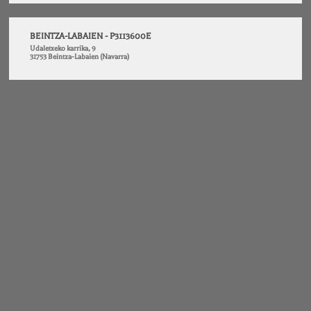
BEINTZA-LABAIEN - P3113600E
Udaletxeko karrika, 9
31753 Beintza-Labaien (Navarra)